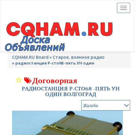
Toggl
naviga
CQHAM.RU Board
Cтарое, военное радио
»
радиостанция Р-сто68 -пять УН один
Договорная
РАДИОСТАНЦИЯ Р-СТО68 -ПЯТЬ УН
ОДИН ВОЛГОГРАД