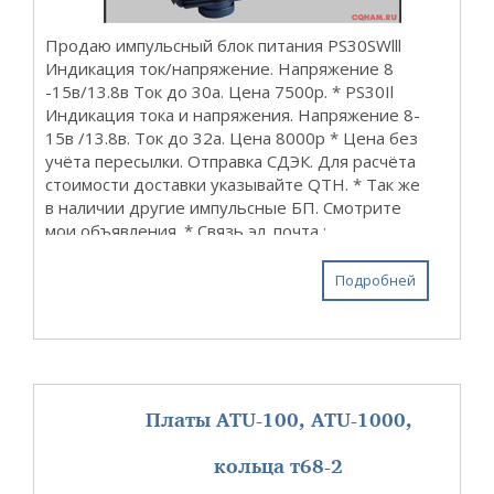
Продаю импульсный блок питания PS30SWlll
Индикация ток/напряжение. Напряжение 8
-15в/13.8в Ток до 30а. Цена 7500р. * PS30Il
Индикация тока и напряжения. Напряжение 8-
15в /13.8в. Ток до 32а. Цена 8000р * Цена без
учёта пересылки. Отправка СДЭК. Для расчёта
стоимости доставки указывайте QTH. * Так же
в наличии другие импульсные БП. Смотрите
мои объявления. * Связь эл. почта :
rn3oi@mail.ru ватсапп, телеграм,imo 92О 223 ...
Подробней
Платы ATU-100, ATU-1000,
кольца т68-2