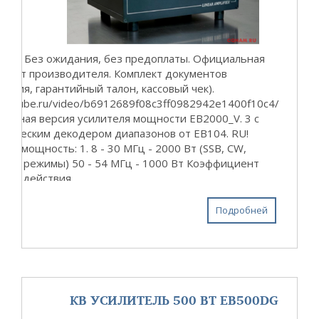
ичии. Без ожидания, без предоплаты. Официальная
жа от производителя. Комплект документов
укция, гарантийный талон, кассовый чек).
//rutube.ru/video/b6912689f08c3ff0982942e1400f10c4/
ленная версия усилителя мощности EB2000_V. 3 с
атическим декодером диапазонов от EB104. RU!
ая мощность: 1. 8 - 30 МГц - 2000 Вт (SSB, CW,
вые режимы) 50 - 54 МГц - 1000 Вт Коэффициент
ого действия ...
Подробней
КВ УСИЛИТЕЛЬ 500 ВТ EB500DG