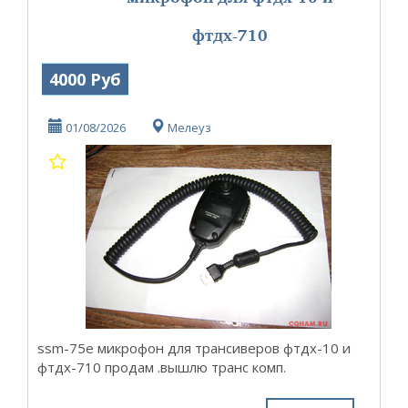
фтдх-710
4000 Руб
01/08/2026
Мелеуз
ssm-75e микрофон для трансиверов фтдх-10 и
фтдх-710 продам .вышлю транс комп.