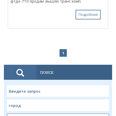
фтдх-710 продам .вышлю транс комп.
Подробней
1
ПОИСК