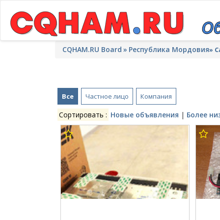
CQHAM.RU Board
Республика Мордовия
»
С
Все
Частное лицо
Компания
Сортировать :
Новые объявления
|
Более ни