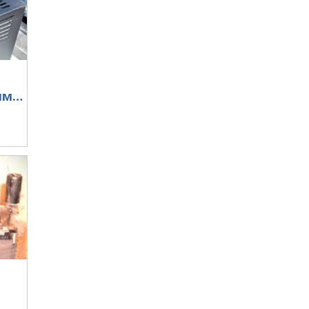
Корпус 243 х 521 х 475 мм для 2 шт. ГУ-81М.