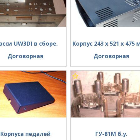
сси UW3DI в сборе.
Договорная
Договорная
Корпуса педалей
ГУ-81М б.у.