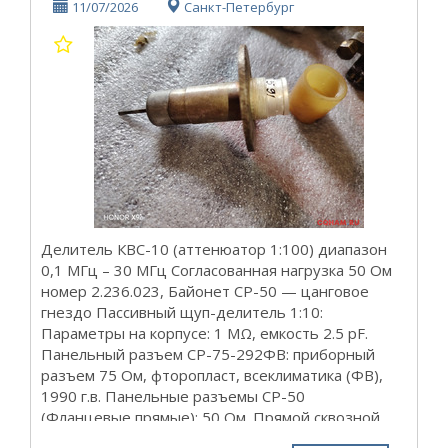
11/07/2026
Санкт-Петербург
Делитель КВС-10 (аттенюатор 1:100) диапазон
0,1 МГц – 30 МГц Согласованная нагрузка 50 Ом
номер 2.236.023, Байонет СР-50 — цанговое
гнездо Пассивный щуп-делитель 1:10:
Параметры на корпусе: 1 MΩ, емкость 2.5 pF.
Панельный разъем СР-75-292ФВ: приборный
разъем 75 Ом, фторопласт, всеклиматика (ФВ),
1990 г.в. Панельные разъемы СР-50
(Фланцевые прямые): 50 Ом. Прямой сквозной
тракт под пайку без бокового вывода. Посадка