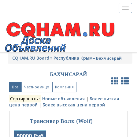
Toggl
naviga
CQHAM.RU Board
Республика Крым
»
Бахчисарай
БАХЧИСАРАЙ
Все
Частное лицо
Компания
Сортировать :
Новые объявления
|
Более низкая
цена первой
|
Более высокая цена первой
Трансивер Волк (Wolf)
90000 Руб