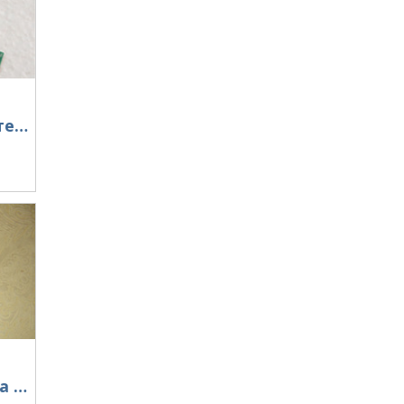
Tandem Match измеритель КСВ и мощности
Педаль для трансивера FS - 1 .