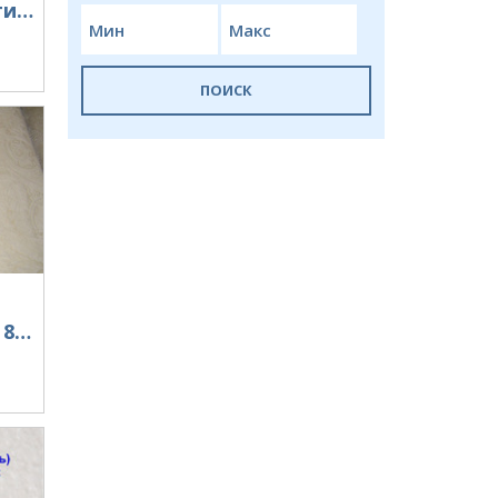
RF усилитель мощности TPL PA6-1BE RXR
ПОИСК
Антенна КВ диапазона 80 метров 1200 ватт .