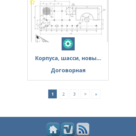
Корпуса, шасси, новы...
Договорная
1
2
3
>
»