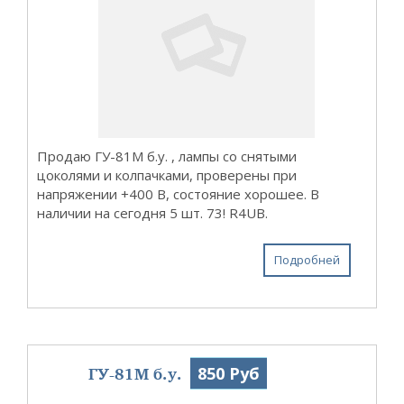
Продаю ГУ-81М б.у. , лампы со снятыми
цоколями и колпачками, проверены при
напряжении +400 В, состояние хорошее. В
наличии на сегодня 5 шт. 73! R4UB.
Подробней
ГУ-81М б.у.
850 Руб