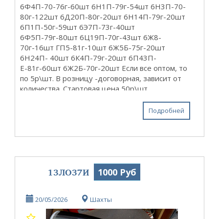
6Ф4П-70-76г-60шт 6Н1П-79г-54шт 6Н3П-70-
80г-122шт 6Д20П-80г-20шт 6Н14П-79г-20шт
6П1П-50г-59шт 6Э7П-73г-40шт
6Ф5П-79г-80шт 6Ц19П-70г-43шт 6Ж8-
70г-16шт ГП5-81г-10шт 6Ж5Б-75г-20шт
6Н24П- 40шт 6К4П-79г-20шт 6П43П-
Е-81г-60шт 6Ж2Б-70г-20шт Если все оптом, то
по 5р\шт. В розницу -договорная, зависит от
количества. Стартовая цена 50р\шт...
Подробней
13ЛО37И
1000 Руб
20/05/2026
Шахты