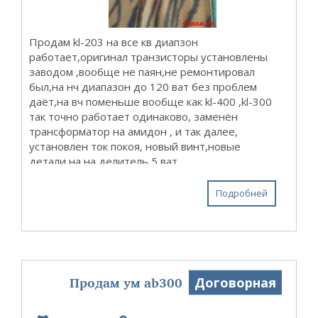
Продам kl-203 на все кв диапзон
работает,оригинал транзисторы установлены
заводом ,вообще не паян,не ремонтировал
был,на нч диапазон до 120 ват без проблем
даёт,на вч поменьше вообще как kl-400 ,kl-300
так точно работает одинаково, заменён
трансформатор на амидон , и так далее,
установлен ток покоя, новый винт,новые
детали на на делитель 5 ват
импортные,тюльпан разъем прием передача
или педаль,хотя заводское переключение тоже
Подробней
...
Продам ум ab300
Договорная