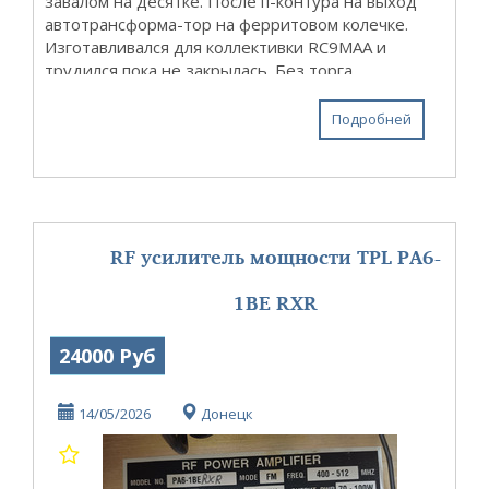
завалом на десятке. После п-контура на выход
автотрансформа-тор на ферритовом колечке.
Изготавливался для коллективки RC9MAA и
трудился пока не закрылась. Без торга.
Отправка за счет покупателя. Отвечаю в
течении недели...
Подробней
RF усилитель мощности TPL PA6-
1BE RXR
24000 Руб
14/05/2026
Донецк