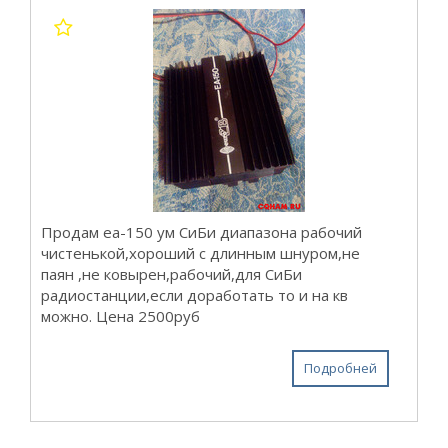
Продам ea-150 ум СиБи диапазона рабочий
чистенькой,хороший с длинным шнуром,не
паян ,не ковырен,рабочий,для СиБи
радиостанции,если доработать то и на кв
можно. Цена 2500руб
Подробней