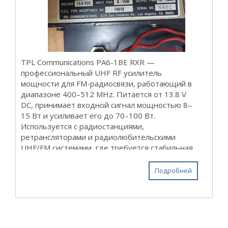
TPL Communications PA6-1BE RXR —
профессиональный UHF RF усилитель
мощности для FM-радиосвязи, работающий в
диапазоне 400–512 MHz. Питается от 13.8 V
DC, принимает входной сигнал мощностью 8–
15 Вт и усиливает его до 70–100 Вт.
Используется с радиостанциями,
ретрансляторами и радиолюбительскими
UHF/FM системами, где требуется стабильная
работа и увеличение дальности передачи
сигнала. Производство США. Состояние на
Подробней
фото....