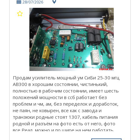
28/07/2026
Продам усилитель мощный ум СиБи 25-30 мгц
AB300 в хорошим состоянии, чистинький,
полностью в рабочим состоянии, имеет шесть
положений мощности в ссб работает без
проблем и чм, ам, без переделок и доработок,
не паян, не ковырен, все как с завода и
транзюки родные стоят 1307, кабель питания
родной и разъём на фото есть от него, фото
все Реал, можно и по шире на нем работать
или на кв переделать. цена 8000рублей,