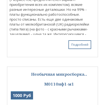
приобретения всех их комплектом). всякие
разные интересные деталюшки. Но на 99% -
платы функционально работоспособные.
просто списаны. Есть еще две одинаковые
платы от мелкобританской (UK) радиорелейки
(типа Nera) (на фото - с красными рычажками-
защелками) - цена та же. Интересующимся -
скину дополнительные фото ...
Подробней
Необычная микросборка..
М0110нф1-м1
1000 Руб