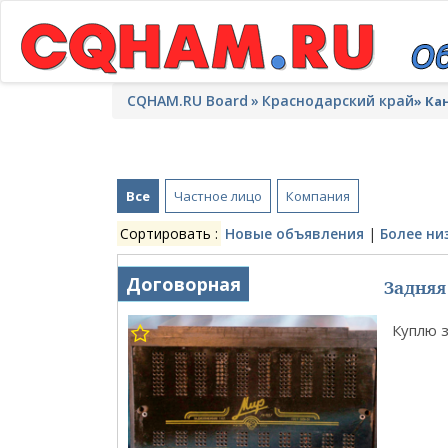
CQHAM.RU Board
Краснодарский край
»
Ка
Все
Частное лицо
Компания
Сортировать :
Новые объявления
|
Более ни
Задня
Договорная
Куплю 