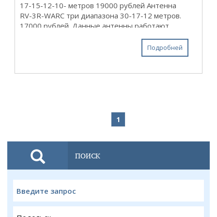
17-15-12-10- метров 19000 рублей Антенна
RV-3R-WARC три диапазона 30-17-12 метров.
17000 рублей. Данные антенны работают
только с четвертьволновыми противовесами.
Противовесы в комплекте по две штуки ...
Подробней
1
ПОИСК