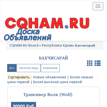
Toggl
naviga
CQHAM.RU Board
Республика Крым
»
Бахчисарай
БАХЧИСАРАЙ
Все
Частное лицо
Компания
Сортировать :
Новые объявления
|
Более низкая
цена первой
|
Более высокая цена первой
Трансивер Волк (Wolf)
90000 Руб